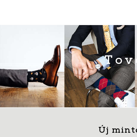
Tov
Új mint