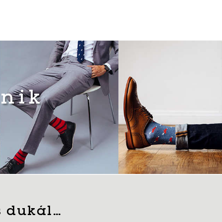
knik
s dukál…