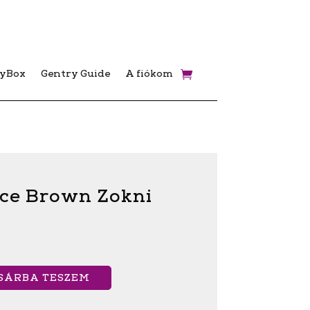
ryBox
Gentry Guide
A fiókom
ice Brown Zokni
SÁRBA TESZEM