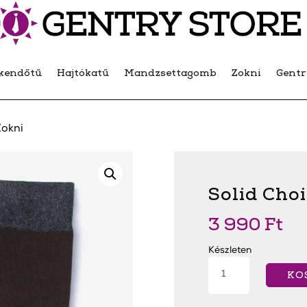
kendőtű
Hajtókatű
Mandzsettagomb
Zokni
Gent
Zokni
Solid Cho
3 990
Ft
Készleten
Solid
Choice
KO
Brown
Zokni
mennyiség