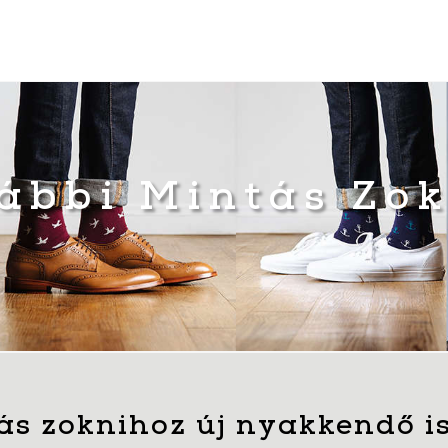
ábbi Mintás Zo
ás zoknihoz új nyakkendő i