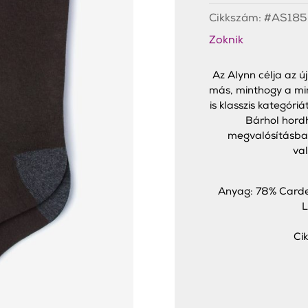
Cikkszám:
#AS185
Zoknik
Az Alynn célja az ú
más, minthogy a mint
is klasszis kategóriá
Bárhol hord
megvalósításban
val
Anyag: 78% Carde
L
Ci