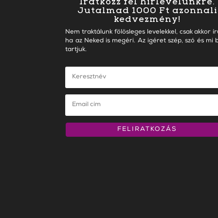
Iratkozz fel hírlevelünkre.
Jutalmad 1000 Ft azonnali
kedvezmény!
Nem traktálunk fölösleges levelekkel, csak akkor ír
ha az Neked is megéri. Az igéret szép, szó és mi b
tartjuk.
FELIRATKOZÁS