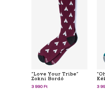
“Love Your Tribe”
“O
Zokni Bordó
Ké
3 990
Ft
3 9