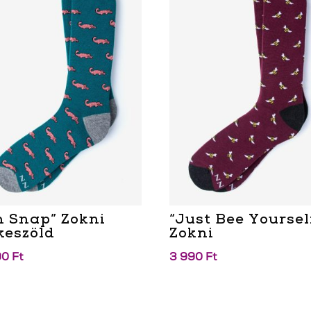
h Snap” Zokni
“Just Bee Yoursel
keszöld
Zokni
90
Ft
3 990
Ft