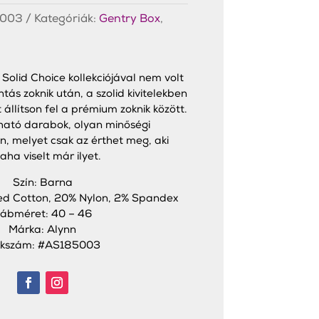
003
Kategóriák:
Gentry Box
,
j Solid Choice kollekciójával nem volt
ás zoknik után, a szolid kivitelekben
t állítson fel a prémium zoknik között.
ható darabok, olyan minőségi
, melyet csak az érthet meg, aki
aha viselt már ilyet.
Szín: Barna
d Cotton, 20% Nylon, 2% Spandex
ábméret: 40 – 46
Márka: Alynn
kkszám: #AS185003