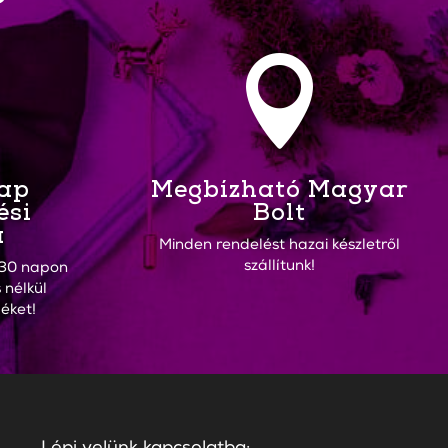
?

Nap
Megbízható Magyar
ési
Bolt
a
Minden rendelést hazai készletről
szállítunk!
30 napon
 nélkül
éket!