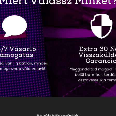
Miért Válassz Minket


/7 Vásárló
Extra 30 
ámogatás
Visszaküld
Garanci
ed van, írj bátran, minden
 még aznap válaszolunk!
Meggondoltad magad? 
belül bármikor, kérdés
visszavesszük a term