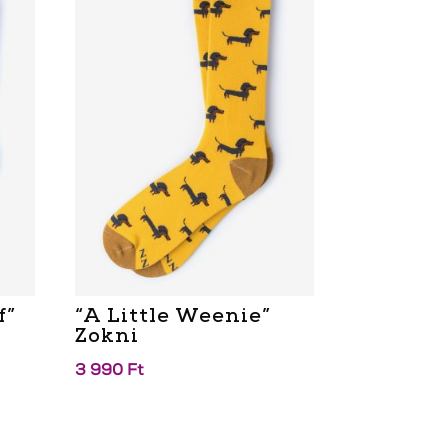
f”
“A Little Weenie”
Zokni
3 990
Ft