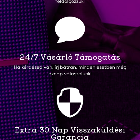
feldolgozzuk!

24/7 Vásárló Támogatás
Ha kérdésed van, írj bátran, minden esetben még
aznap válaszolunk!

Extra 30 Nap Visszaküldési
Garancia