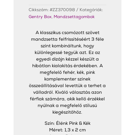
Cikkszám:
#ZZ370098
Kategóriák:
Gentry Box
,
Mandzsettagombok
A klasszikus csomózott szövet
mandzsetta felfrissítéséért 3 féle
színt kombináltunk, hogy
különlegessé tegyük azt. Ez az
egyedi dizájn kézzel készült a
hibátlan kialakítás érdekében. A
megfelelő fehér, kék, pink
komplementer színek
összeállításával levettük a terhet a
válladról. Kiváló választás azon
férfiak számára, akik kellő érzékkel
nyúlnak a megfelelő stílusú
kiegészítőhöz.
Szín: Élénk Pink & Kék
Méret: 1,3 x 2 cm