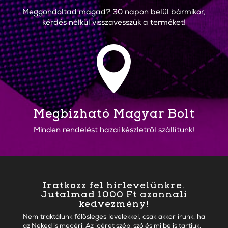
Meggondoltad magad? 30 napon belül bármikor,
kérdés nélkül visszavesszük a terméket!

Megbízható Magyar Bolt
Minden rendelést hazai készletről szállítunk!
Iratkozz fel hírlevelünkre.
Jutalmad 1000 Ft azonnali
kedvezmény!
Nem traktálunk fölösleges levelekkel, csak akkor írunk, ha
az Neked is megéri. Az igéret szép, szó és mi be is tartjuk.