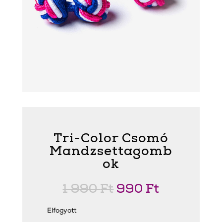
Tri-Color Csomó
Mandzsettagomb
ok
Original
Current
1 990
Ft
990
Ft
price
price
was:
is:
1
990 Ft.
Elfogyott
990 Ft.