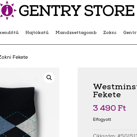
kendőtű
Hajtókatű
Mandzsettagomb
Zokni
Gent
Zokni Fekete
Westminst
Fekete
3 490
Ft
Elfogyott
Cikkszám:
#SG151