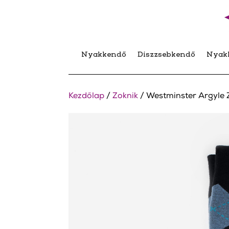
Nyakkendő
Díszzsebkendő
Nyak
Kezdőlap
/
Zoknik
/ Westminster Argyle 