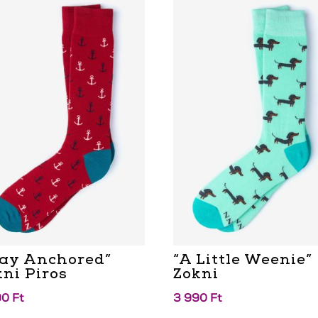
tay Anchored”
“A Little Weenie”
kni Piros
Zokni
90
Ft
3 990
Ft