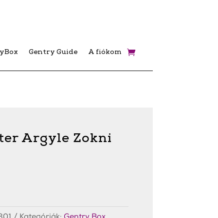
ryBox
Gentry Guide
A fiókom
er Argyle Zokni
301
Kategóriák:
Gentry Box
,