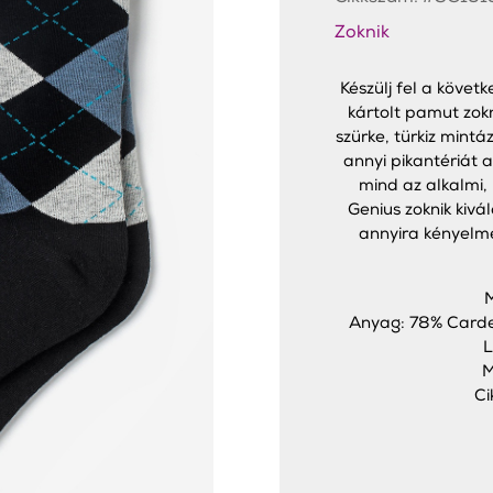
Zoknik
Készülj fel a köve
kártolt pamut zokn
szürke, türkiz mintá
annyi pikantériát 
mind az alkalmi, 
Genius zoknik kiv
annyira kényelme
M
Anyag: 78% Carde
L
M
Ci