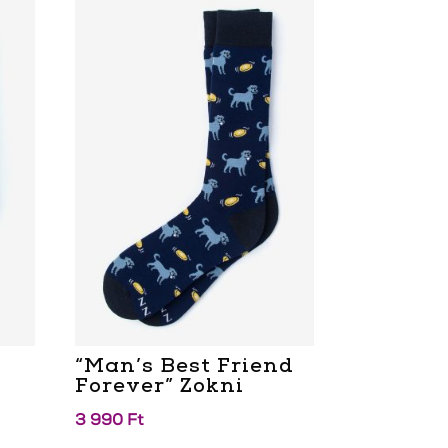
“Man’s Best Friend
Forever” Zokni
3 990
Ft