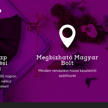
?

Nap
Megbízható Magyar
ési
Bolt
a
Minden rendelést hazai készletről
szállítunk!
30 napon
 nélkül
éket!