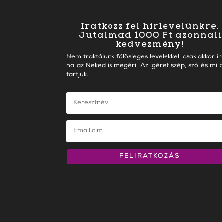
Iratkozz fel hírlevelünkre.
Jutalmad 1000 Ft azonnali
kedvezmény!
Nem traktálunk fölösleges levelekkel, csak akkor ír
ha az Neked is megéri. Az igéret szép, szó és mi b
tartjuk.
FELIRATKOZÁS