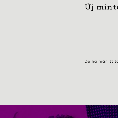
Új mint
De ha már itt t