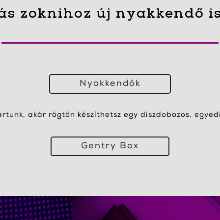
ás zoknihoz új nyakkendő i
Nyakkendők
artunk, akár rögtön készíthetsz egy díszdobozos, egyedi 
Gentry Box