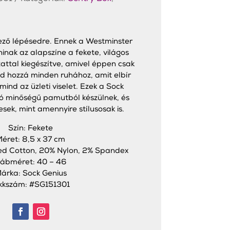
tkező lépésedre. Ennek a Westminster
inak az alapszíne a fekete, világos
zattal kiegészítve, amivel éppen csak
ad hozzá minden ruhához, amit elbír
mind az üzleti viselet. Ezek a Sock
áló minőségű pamutból készülnek, és
sek, mint amennyire stílusosak is.
Szín: Fekete
éret: 8,5 x 37 cm
d Cotton, 20% Nylon, 2% Spandex
ábméret: 40 – 46
árka: Sock Genius
kkszám: #SG151301