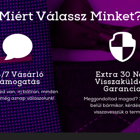
Miért Válassz Minket


/7 Vásárló
Extra 30 
ámogatás
Visszaküld
Garanci
ed van, írj bátran, minden
 még aznap válaszolunk!
Meggondoltad magad? 
belül bármikor, kérdés
visszavesszük a term