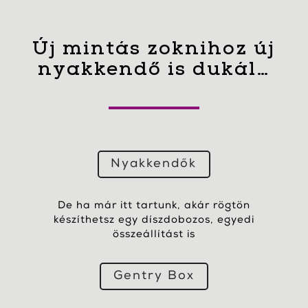
Új mintás zoknihoz új
nyakkendő is dukál…
Nyakkendők
De ha már itt tartunk, akár rögtön
készíthetsz egy díszdobozos, egyedi
összeállítást is
Gentry Box