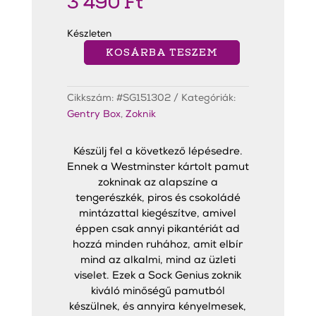
3 490
Ft
Készleten
KOSÁRBA TESZEM
Westminster
Argyle
Zokni
Kék
Cikkszám:
#SG151302
Kategóriák:
mennyiség
Gentry Box
,
Zoknik
Készülj fel a következő lépésedre.
Ennek a Westminster kártolt pamut
zokninak az alapszíne a
tengerészkék, piros és csokoládé
mintázattal kiegészítve, amivel
éppen csak annyi pikantériát ad
hozzá minden ruhához, amit elbír
mind az alkalmi, mind az üzleti
viselet. Ezek a Sock Genius zoknik
kiváló minőségű pamutból
készülnek, és annyira kényelmesek,