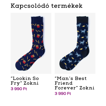
Kapcsolódó termékek
“Lookin So
“Man’s Best
Fry” Zokni
Friend
Forever” Zokni
3 990
Ft
3 990
Ft