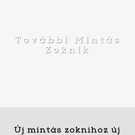
További Mintás
Zoknik
Új mintás zoknihoz új