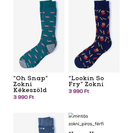
“Oh Snap”
“Lookin So
Zokni
Fry” Zokni
Kékeszöld
3 990
Ft
3 990
Ft