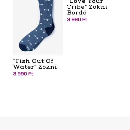
“Love Your
Tribe” Zokni
Bordó
3 990
Ft
“Fish Out Of
Water” Zokni
3 990
Ft