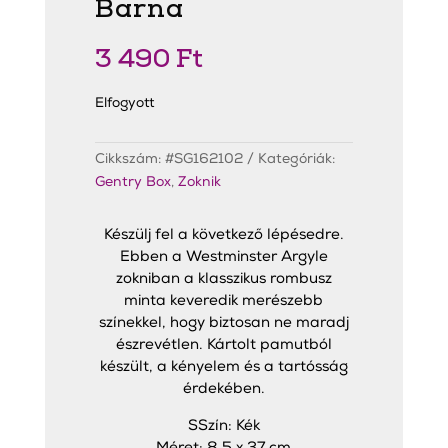
Barna
3 490
Ft
Elfogyott
Cikkszám:
#SG162102
Kategóriák:
Gentry Box
,
Zoknik
Készülj fel a következő lépésedre.
Ebben a Westminster Argyle
zokniban a klasszikus rombusz
minta keveredik merészebb
színekkel, hogy biztosan ne maradj
észrevétlen. Kártolt pamutból
készült, a kényelem és a tartósság
érdekében.
SSzín: Kék