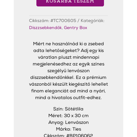
KOSÁRBA TESZEM
Yuma
Díszzsebkendő
Lila
mennyiség
Cikkszám:
#TC700605
Kategóriák:
Díszzsebkendők
,
Gentry Box
Miért ne használnád ki a zsebed
adta lehetőségeket? Adj egy kis
váratlan pluszt mindennapi
megjelenésedhez az egyik színes
szegélyű lenvászon
díszzsebkendőnkkel. Ez a prémium
vászonból készült kiegészítő lehellet
finom eleganciát ad mind a nyári,
mind a hivatalos outfit-edhez.
Szín: Sötétlila
Méret: 30 x 30 cm
Anyag: Lenvászon
Márka: Ties
Cikkszám: #BP106062