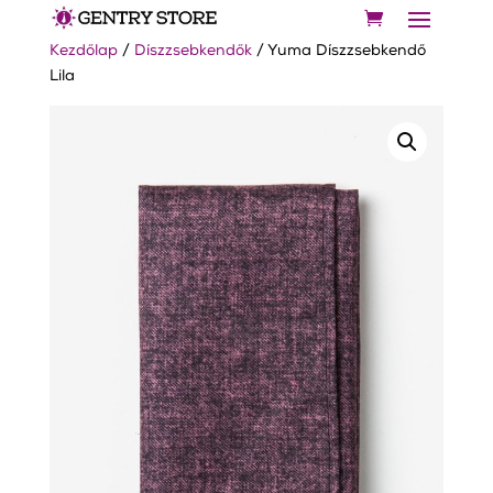
Kezdőlap
/
Díszzsebkendők
/ Yuma Díszzsebkendő
Lila