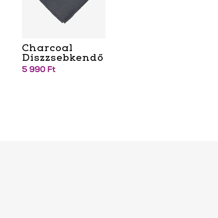
Charcoal
Díszzsebkendő
5 990
Ft