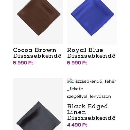
Cocoa Brown
Royal Blue
Díszzsebkendő
Díszzsebkendő
5 990
Ft
5 990
Ft
Black Edged
Linen
Díszzsebkendő
4 490
Ft