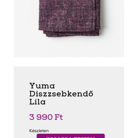
Yuma
Díszzsebkendő
Lila
3 990
Ft
Készleten