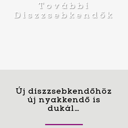
További
Díszzsebkendők
Új díszzsebkendőhöz
új nyakkendő is
dukál…