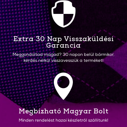

Extra 30 Nap Visszaküldési
Garancia
Meggondoltad magad? 30 napon belül bármikor,
kérdés nélkül visszavesszük a terméket!

Megbízható Magyar Bolt
Minden rendelést hazai készletről szállítunk!