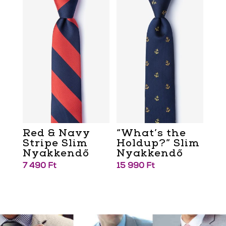
Red & Navy
“What’s the
Stripe Slim
Holdup?” Slim
Nyakkendő
Nyakkendő
7 490
Ft
15 990
Ft