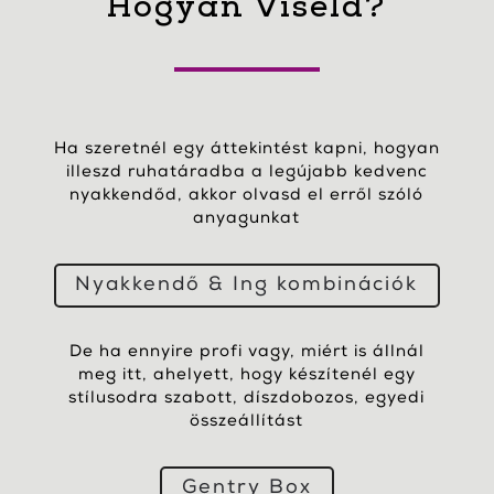
Hogyan Viseld?
Ha szeretnél egy áttekintést kapni, hogyan
illeszd ruhatáradba a legújabb kedvenc
nyakkendőd, akkor olvasd el erről szóló
anyagunkat
Nyakkendő & Ing kombinációk
De ha ennyire profi vagy, miért is állnál
meg itt, ahelyett, hogy készítenél egy
stílusodra szabott, díszdobozos, egyedi
összeállítást
Gentry Box