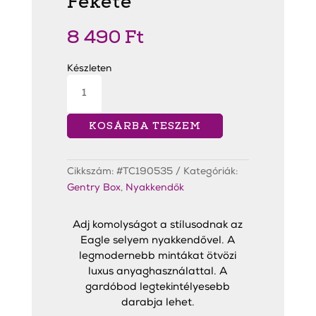
Fekete
8 490
Ft
Készleten
Eagle
Black
Slim
Nyakkendő
Fekete
KOSÁRBA TESZEM
mennyiség
Cikkszám:
#TC190535
Kategóriák:
Gentry Box
,
Nyakkendők
Adj komolyságot a stílusodnak az
Eagle selyem nyakkendővel. A
legmodernebb mintákat ötvözi
luxus anyaghasználattal. A
gardóbod legtekintélyesebb
darabja lehet.