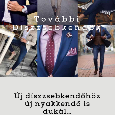
További
Díszzsebkendők
Új díszzsebkendőhöz
új nyakkendő is
dukál…