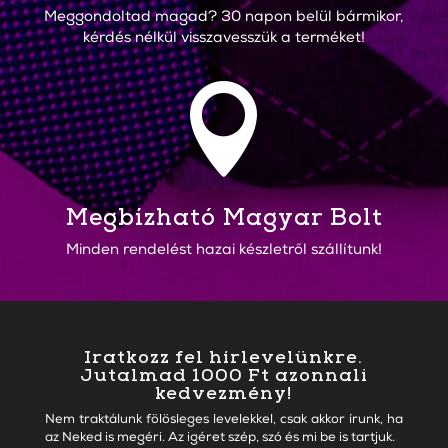
Meggondoltad magad? 30 napon belül bármikor,
kérdés nélkül visszavesszük a terméket!

Megbízható Magyar Bolt
Minden rendelést hazai készletről szállítunk!
Iratkozz fel hírlevelünkre.
Jutalmad 1000 Ft azonnali
kedvezmény!
Nem traktálunk fölösleges levelekkel, csak akkor írunk, ha
az Neked is megéri. Az igéret szép, szó és mi be is tartjuk.