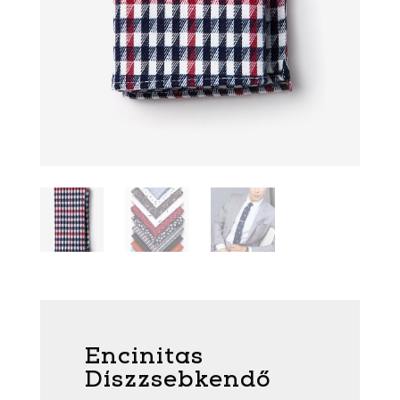
Encinitas
Díszzsebkendő