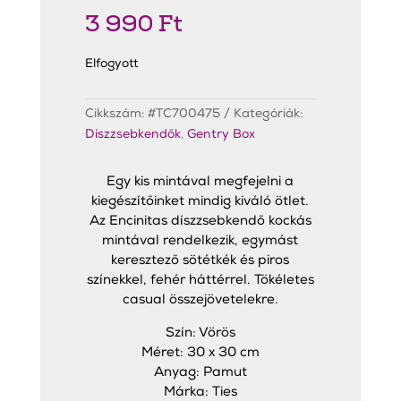
3 990
Ft
Elfogyott
Cikkszám:
#TC700475
Kategóriák:
Díszzsebkendők
,
Gentry Box
Egy kis mintával megfejelni a
kiegészítőinket mindig kiváló ötlet.
Az Encinitas díszzsebkendő kockás
mintával rendelkezik, egymást
keresztező sötétkék és piros
színekkel, fehér háttérrel. Tökéletes
casual összejövetelekre.
Szín: Vörös
Méret: 30 x 30 cm
Anyag: Pamut
Márka: Ties