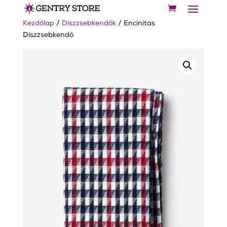
Kezdőlap
/
Díszzsebkendők
/ Encinitas
Díszzsebkendő