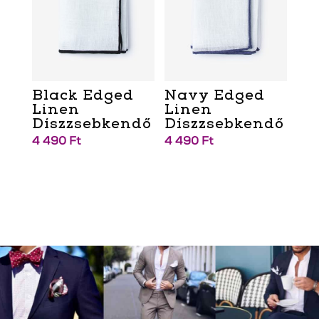
Black Edged
Navy Edged
Linen
Linen
Díszzsebkendő
Díszzsebkendő
4 490
Ft
4 490
Ft