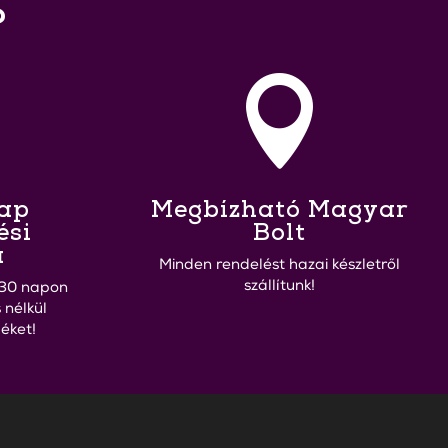
?

Nap
Megbízható Magyar
ési
Bolt
a
Minden rendelést hazai készletről
szállítunk!
30 napon
 nélkül
éket!