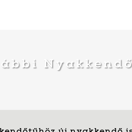
ábbi Nyakkend
kendőtűhöz új nyakkendő i