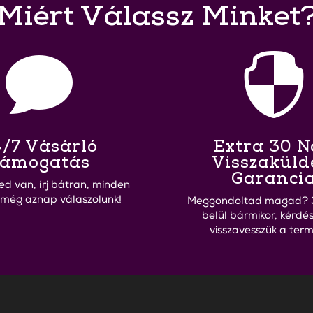
Miért Válassz Minket


/7 Vásárló
Extra 30 
ámogatás
Visszaküld
Garanci
ed van, írj bátran, minden
 még aznap válaszolunk!
Meggondoltad magad? 
belül bármikor, kérdés
visszavesszük a term