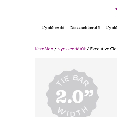
Nyakkendő
Díszzsebkendő
Nyak
Kezdőlap
/
Nyakkendőtűk
/ Executive Cl