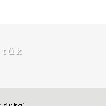
őtűk
s dukál…