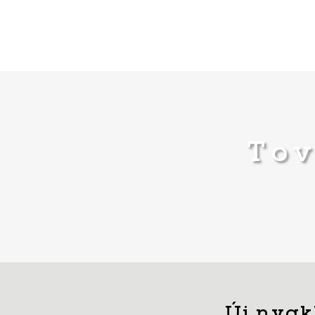
Tov
Új nyak