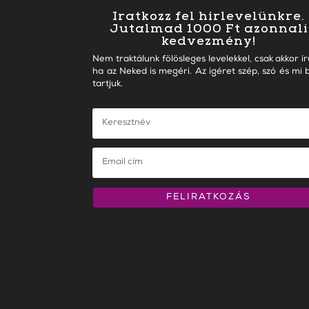
Iratkozz fel hírlevelünkre.
Jutalmad 1000 Ft azonnali
kedvezmény!
Nem traktálunk fölösleges levelekkel, csak akkor ír
ha az Neked is megéri. Az igéret szép, szó és mi b
tartjuk.
FELIRATKOZÁS