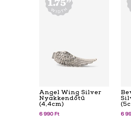
Angel Wing Silver
Be
Nyakkendőtű
Si
(4,4cm)
(5
6 990
Ft
6 9