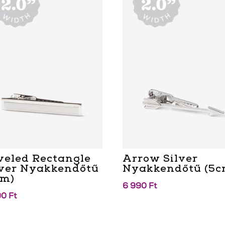
veled Rectangle
Arrow Silver
lver Nyakkendőtű
Nyakkendőtű (5c
cm)
6 990
Ft
90
Ft