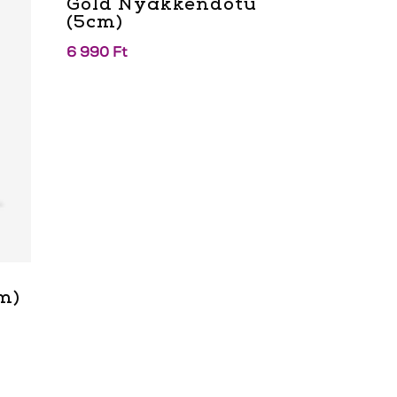
Gold Nyakkendőtű
(5cm)
6 990
Ft
m)