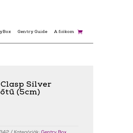
ryBox
Gentry Guide
A fiókom
Clasp Silver
őtű (5cm)
342
Kategóriák:
Gentry Box
,