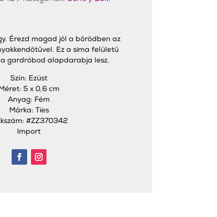
ügy. Érezd magad jól a bőrödben az
nyakkendőtűvel. Ez a sima felületű
 a gardróbod alapdarabja lesz.
Szín: Ezüst
Méret: 5 x 0,6 cm
Anyag: Fém
Márka: Ties
kkszám: #ZZ370342
Import