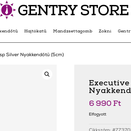
kendőtű
Hajtókatű
Mandzsettagomb
Zokni
Gent
asp Silver Nyakkendőtű (5cm)
Executive 
Nyakkend
6 990
Ft
Elfogyott
Cikkszám:
#ZZ370