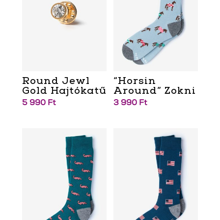
Round Jewl
“Horsin
Gold Hajtókatű
Around” Zokni
5 990
Ft
3 990
Ft