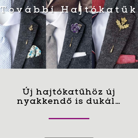
További Hajtókatűk
Új hajtókatűhöz új
nyakkendő is dukál…