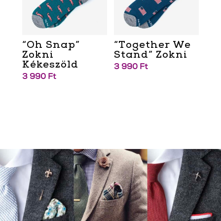
“Oh Snap”
“Together We
Zokni
Stand” Zokni
Kékeszöld
3 990
Ft
3 990
Ft