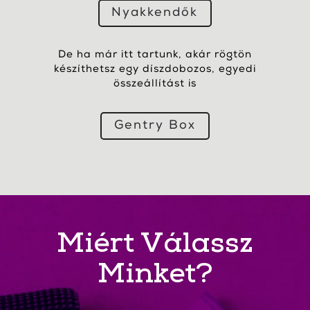
Nyakkendők
De ha már itt tartunk, akár rögtön
készíthetsz egy díszdobozos, egyedi
összeállítást is
Gentry Box
Miért Válassz
Minket?