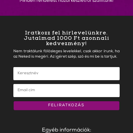
Minden rendelést hazai készletről szállítunk!
Iratkozz fel hírlevelünkre.
Jutalmad 1000 Ft azonnali
kedvezmény!
Nem traktálunk fölösleges levelekkel, csak akkor írunk, ha
az Neked is megéri. Az igéret szép, szó és mi be is tartjuk.
FELIRATKOZÁS
Egyéb információk: