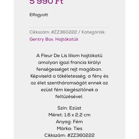
5 990
Ft
Elfogyott
Cikkszám:
#ZZ360222
Kategóriák:
Gentry Box
,
Hajtókatűk
A Fleur De Lis liliom hajtókatű
amolyan igazi francia királyi
fenségességet rejt magában.
Képviseld a tökéletesség, a fény és
az élet szentháromságát ennek az
ezüst fém kiegészítőnek a
feltűzésével.
Szín: Ezüst
Méret: 1,6 x 2,2 cm
Anyag: Fém
Márka: Ties
Cikkszám: #ZZ360222