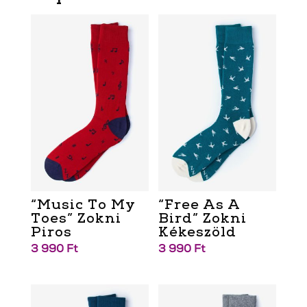
“Music To My
“Free As A
Toes” Zokni
Bird” Zokni
Piros
Kékeszöld
3 990
Ft
3 990
Ft