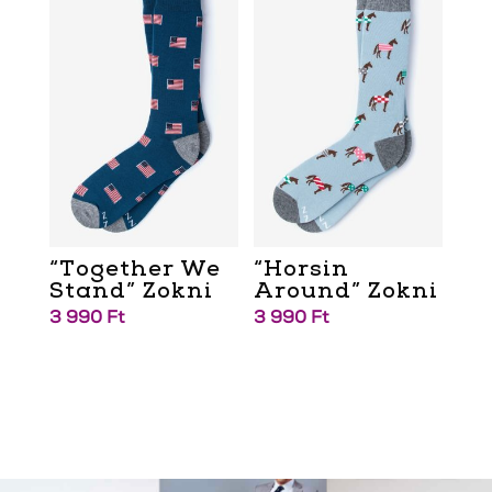
“Together We
“Horsin
Stand” Zokni
Around” Zokni
3 990
Ft
3 990
Ft