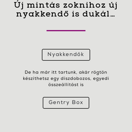
Új mintás zoknihoz új
nyakkendő is dukál…
Nyakkendők
De ha már itt tartunk, akár rögtön
készíthetsz egy díszdobozos, egyedi
összeállítást is
Gentry Box