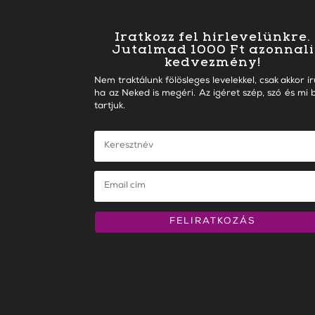
Iratkozz fel hírlevelünkre.
Jutalmad 1000 Ft azonnali
kedvezmény!
Nem traktálunk fölösleges levelekkel, csak akkor ír
ha az Neked is megéri. Az igéret szép, szó és mi b
tartjuk.
FELIRATKOZÁS