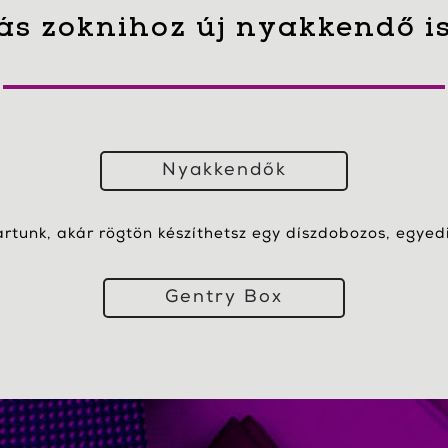
ás zoknihoz új nyakkendő i
Nyakkendők
artunk, akár rögtön készíthetsz egy díszdobozos, egyedi 
Gentry Box