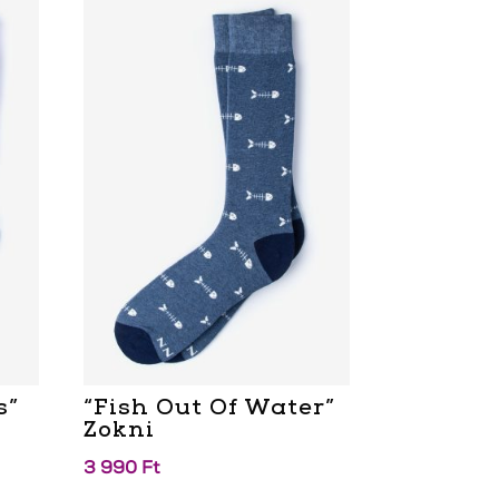
s”
“Fish Out Of Water”
Zokni
3 990
Ft