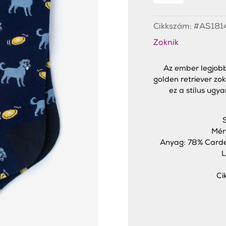
Forever"
Zokni
mennyiség
Cikkszám:
#AS181
Zoknik
Az ember legjobb
golden retriever zok
ez a stílus ugy
Mér
Anyag: 78% Carde
L
Ci