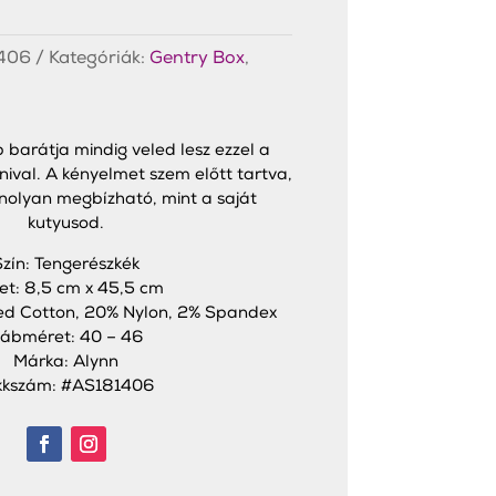
406
Kategóriák:
Gentry Box
,
 barátja mindig veled lesz ezzel a
nival. A kényelmet szem előtt tartva,
anolyan megbízható, mint a saját
kutyusod.
Szín: Tengerészkék
et: 8,5 cm x 45,5 cm
d Cotton, 20% Nylon, 2% Spandex
ábméret: 40 – 46
Márka: Alynn
kkszám: #AS181406