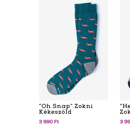
“Oh Snap” Zokni
“H
Kékeszöld
Zo
3 990
Ft
3 9