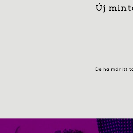
Új mint
De ha már itt t