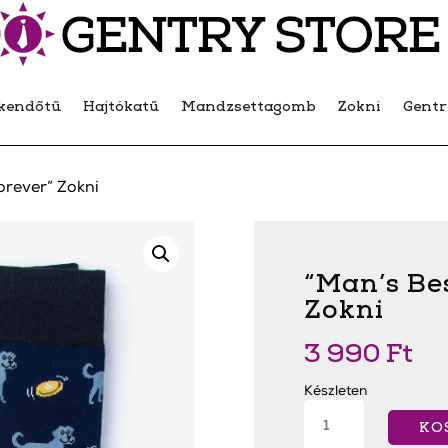
kendőtű
Hajtókatű
Mandzsettagomb
Zokni
Gent
orever” Zokni
“Man’s Be
Zokni
3 990
Ft
Készleten
"Man's
Best
KO
Friend