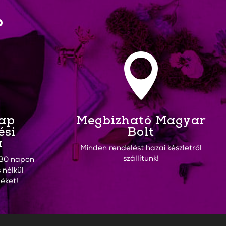
?

Nap
Megbízható Magyar
ési
Bolt
a
Minden rendelést hazai készletről
szállítunk!
30 napon
 nélkül
éket!