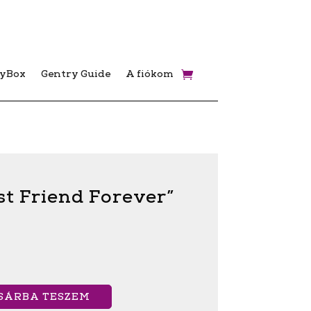
ryBox
Gentry Guide
A fiókom
st Friend Forever”
SÁRBA TESZEM