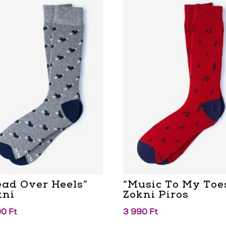
ead Over Heels”
“Music To My Toe
kni
Zokni Piros
90
Ft
3 990
Ft