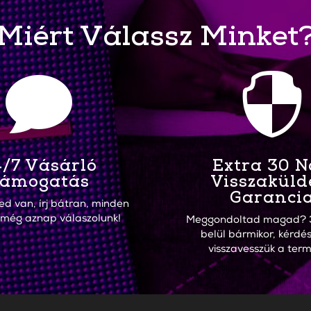
Miért Válassz Minket


/7 Vásárló
Extra 30 
ámogatás
Visszaküld
Garanci
ed van, írj bátran, minden
 még aznap válaszolunk!
Meggondoltad magad? 
belül bármikor, kérdés
visszavesszük a term