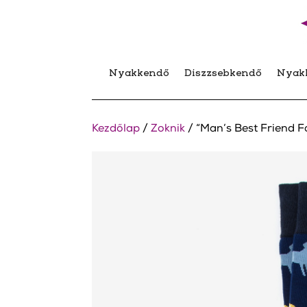
Nyakkendő
Díszzsebkendő
Nyak
Kezdőlap
/
Zoknik
/ “Man’s Best Friend F