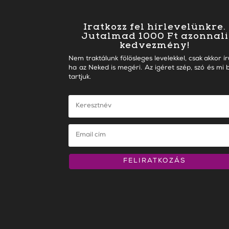
Iratkozz fel hírlevelünkre.
Jutalmad 1000 Ft azonnali
kedvezmény!
Nem traktálunk fölösleges levelekkel, csak akkor ír
ha az Neked is megéri. Az igéret szép, szó és mi b
tartjuk.
FELIRATKOZÁS