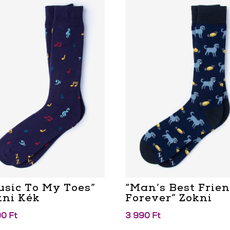
usic To My Toes”
“Man’s Best Frie
kni Kék
Forever” Zokni
90
Ft
3 990
Ft