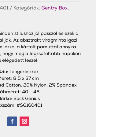
401
Kategóriák:
Gentry Box
,
minden stílushoz jól passzol és ezek a
allják. Az absztrakt virágminta igazi
mi ezzel a kártolt pamuttal annyira
s, hogy még a legzsúfoltabb napokon
s elégedett leszel.
Szín: Tengerészkék
éret: 8,5 x 37 cm
d Cotton, 20% Nylon, 2% Spandex
ábméret: 40 – 46
árka: Sock Genius
kkszám: #SG160401