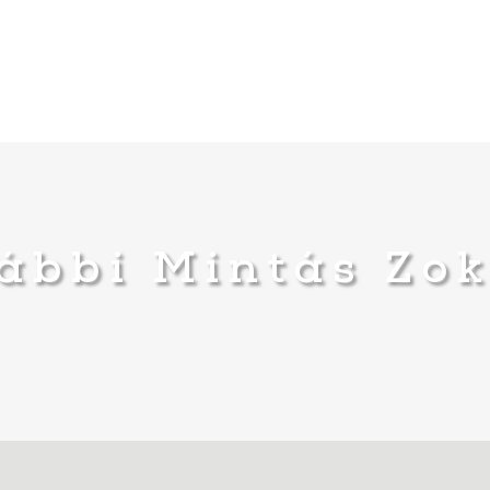
ábbi Mintás Zo