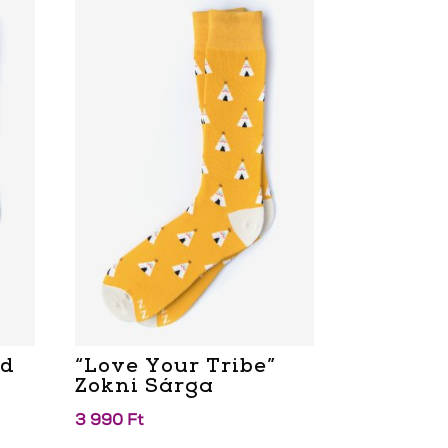
nd
“Love Your Tribe”
Zokni Sárga
3 990
Ft