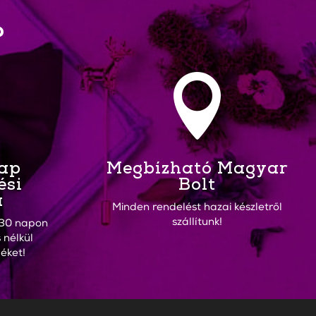
?

Nap
Megbízható Magyar
ési
Bolt
a
Minden rendelést hazai készletről
szállítunk!
30 napon
 nélkül
éket!