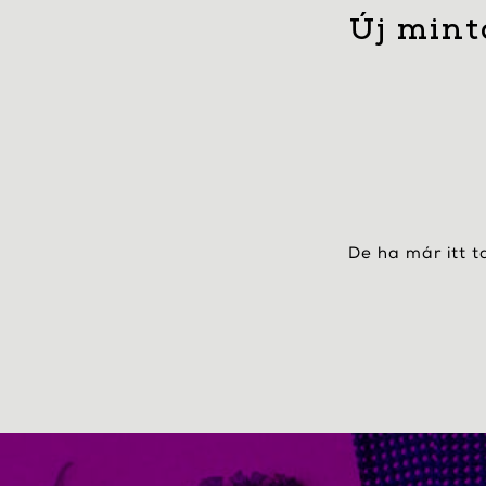
Új mint
De ha már itt t