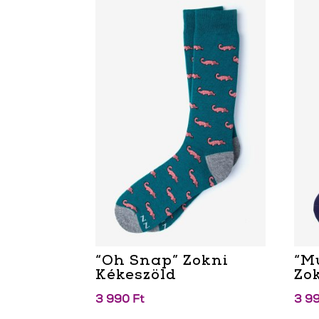
“Oh Snap” Zokni
“M
Kékeszöld
Zo
3 990
Ft
3 9