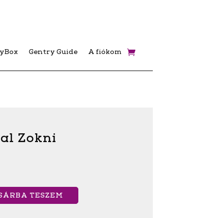
ryBox
Gentry Guide
A fiókom
al Zokni
SÁRBA TESZEM