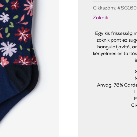
Cikkszám:
#SG160
Zoknik
Egy kis frissesség 
zoknik pont ez sug
hangulatjavító, a
kényelmes és tartó
i
M
Anyag: 78% Carde
L
M
Ci