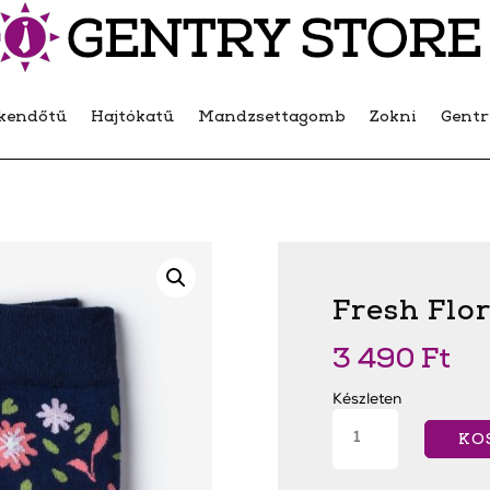
kendőtű
Hajtókatű
Mandzsettagomb
Zokni
Gent
Fresh Flor
3 490
Ft
Készleten
Fresh
Floral
KO
Zokni
mennyiség