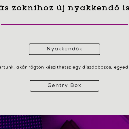
ás zoknihoz új nyakkendő i
Nyakkendők
artunk, akár rögtön készíthetsz egy díszdobozos, egyedi 
Gentry Box