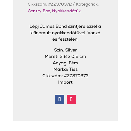
Cikkszám:
#ZZ370372
Kategóriák:
Gentry Box
,
Nyakkendőtűk
Lépj James Bond szintjére ezzel a
kifinomult nyakkendőtűvel. Vonzó
és fesztelen.
Szín: Silver
Méret: 3,8 x 0,6 cm
Anyag: Fém
Márka: Ties
Cikkszám: #ZZ370372
Import