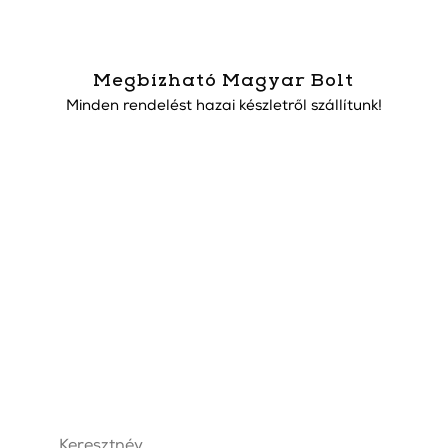
Megbízható Magyar Bolt
Minden rendelést hazai készletről szállítunk!
Iratkozz fel hírlevelünkre.
Jutalmad 1000 Ft azonnali
kedvezmény!
Nem traktálunk fölösleges levelekkel, csak akkor
írunk, ha az Neked is megéri. Az igéret szép, szó
és mi be is tartjuk.