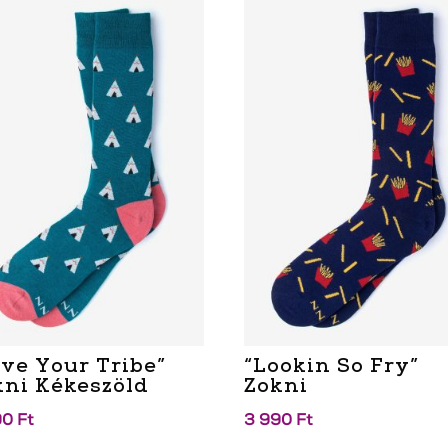
ove Your Tribe”
“Lookin So Fry”
kni Kékeszöld
Zokni
90
Ft
3 990
Ft