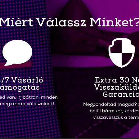
Miért Válassz Minket


/7 Vásárló
Extra 30 
ámogatás
Visszaküld
Garanci
ed van, írj bátran, minden
 még aznap válaszolunk!
Meggondoltad magad? 
belül bármikor, kérdés
visszavesszük a term