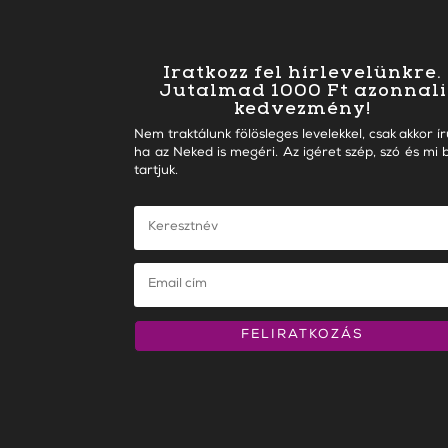
Iratkozz fel hírlevelünkre.
Jutalmad 1000 Ft azonnali
kedvezmény!
Nem traktálunk fölösleges levelekkel, csak akkor ír
ha az Neked is megéri. Az igéret szép, szó és mi b
tartjuk.
FELIRATKOZÁS