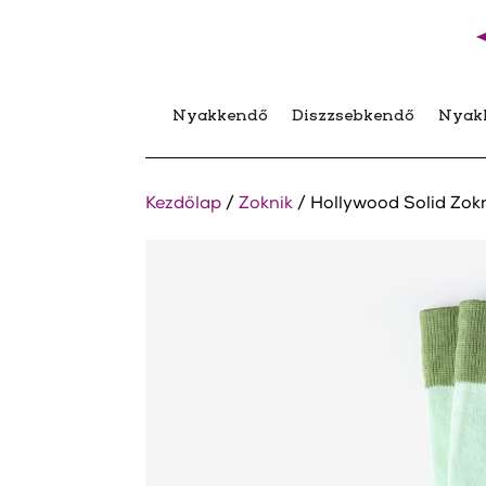
Nyakkendő
Díszzsebkendő
Nyak
Kezdőlap
/
Zoknik
/ Hollywood Solid Zok