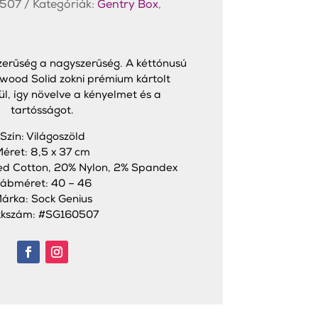
507
Kategóriák:
Gentry Box
,
zerűség a nagyszerűség. A kéttónusú
ywood Solid zokni prémium kártolt
l, így növelve a kényelmet és a
tartósságot.
Szín: Világoszöld
éret: 8,5 x 37 cm
d Cotton, 20% Nylon, 2% Spandex
ábméret: 40 – 46
árka: Sock Genius
kkszám: #SG160507