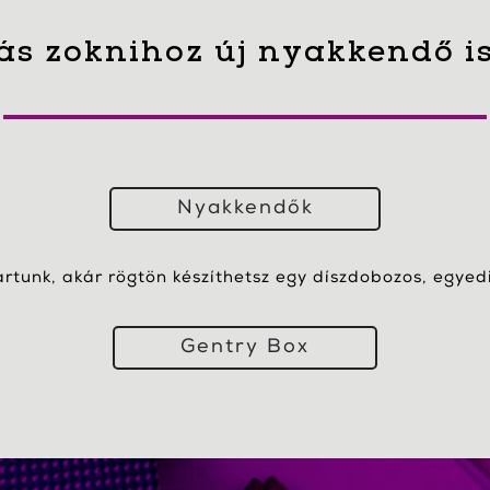
ás zoknihoz új nyakkendő i
Nyakkendők
artunk, akár rögtön készíthetsz egy díszdobozos, egyedi 
Gentry Box