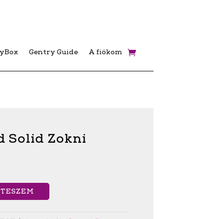
ryBox
Gentry Guide
A fiókom
 Solid Zokni
 TESZEM