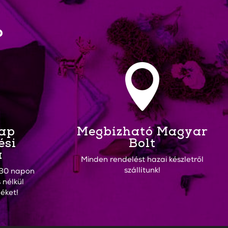
?

Nap
Megbízható Magyar
ési
Bolt
a
Minden rendelést hazai készletről
szállítunk!
30 napon
 nélkül
éket!