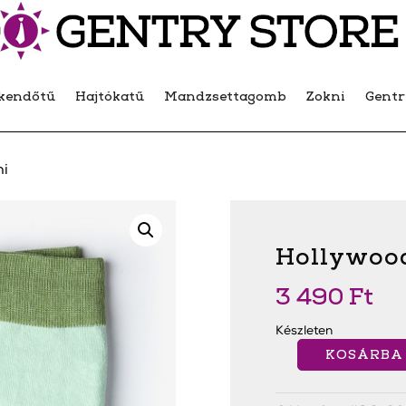
kendőtű
Hajtókatű
Mandzsettagomb
Zokni
Gent
ni
Hollywood
3 490
Ft
Készleten
KOSÁRBA
Hollywood
Solid Zokni
mennyiség