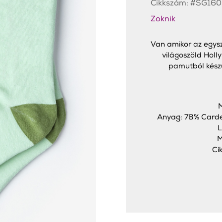
Cikkszám:
#SG160
Zoknik
Van amikor az egys
világoszöld Holl
pamutból készü
M
Anyag: 78% Carde
L
M
Ci