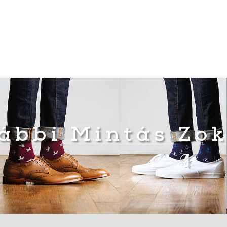
ábbi Mintás Zo