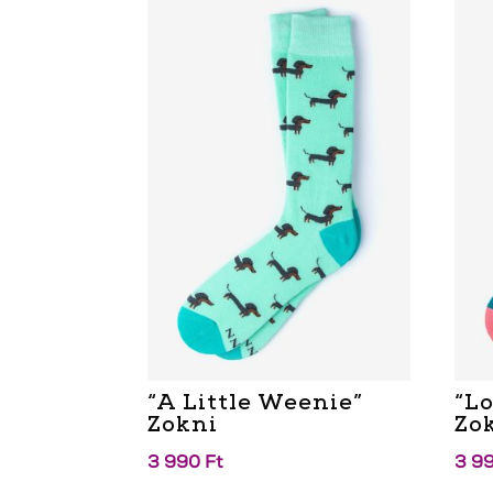
“A Little Weenie”
“L
Zokni
Zo
3 990
Ft
3 9