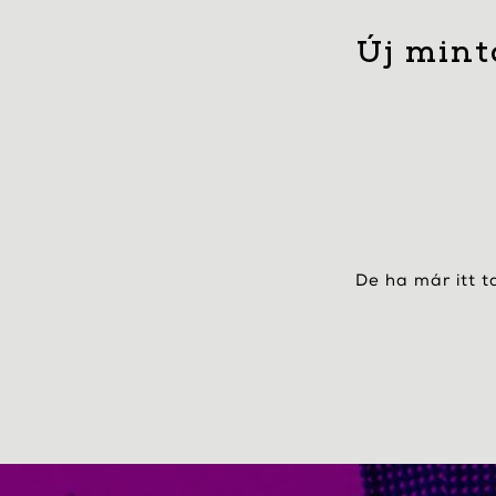
Új mint
De ha már itt t