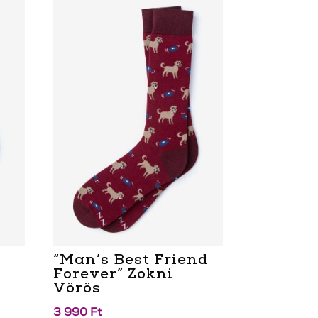
“Man’s Best Friend
Forever” Zokni
Vörös
3 990
Ft