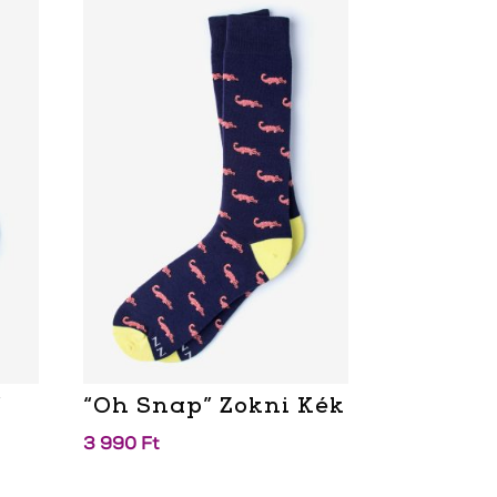
”
“Oh Snap” Zokni Kék
3 990
Ft