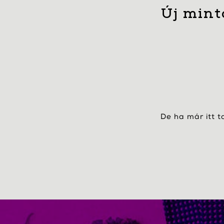
Új mint
De ha már itt t