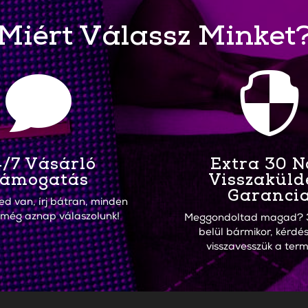
Miért Válassz Minket


/7 Vásárló
Extra 30 
ámogatás
Visszaküld
Garanci
ed van, írj bátran, minden
 még aznap válaszolunk!
Meggondoltad magad? 
belül bármikor, kérdés
visszavesszük a term