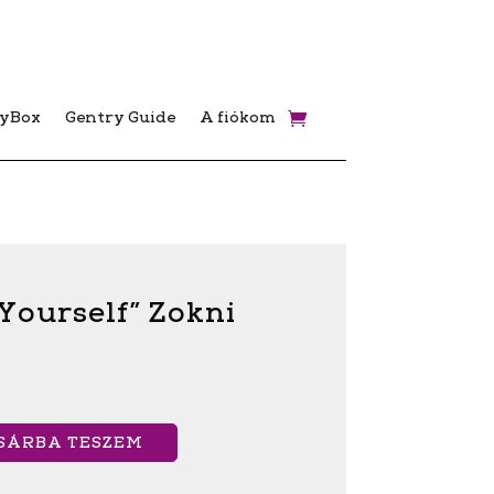
ryBox
Gentry Guide
A fiókom
Yourself” Zokni
SÁRBA TESZEM