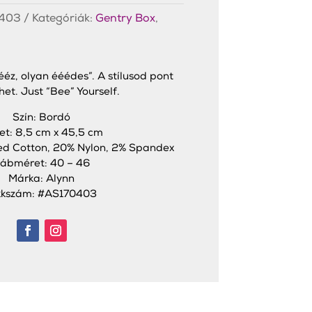
403
Kategóriák:
Gentry Box
,
éz, olyan ééédes”. A stílusod pont
ehet. Just “Bee” Yourself.
Szín: Bordó
et: 8,5 cm x 45,5 cm
d Cotton, 20% Nylon, 2% Spandex
ábméret: 40 – 46
Márka: Alynn
kkszám: #AS170403