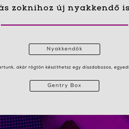
ás zoknihoz új nyakkendő i
Nyakkendők
artunk, akár rögtön készíthetsz egy díszdobozos, egyedi 
Gentry Box