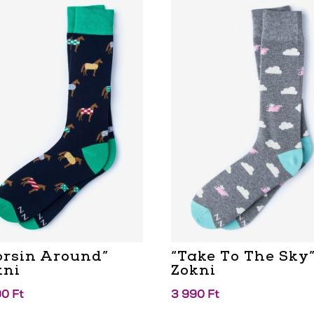
orsin Around”
“Take To The Sky
kni
Zokni
90
Ft
3 990
Ft