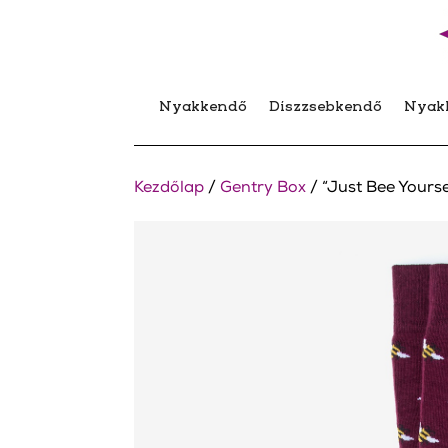
Nyakkendő
Díszzsebkendő
Nyak
Kezdőlap
/
Gentry Box
/ “Just Bee Yourse