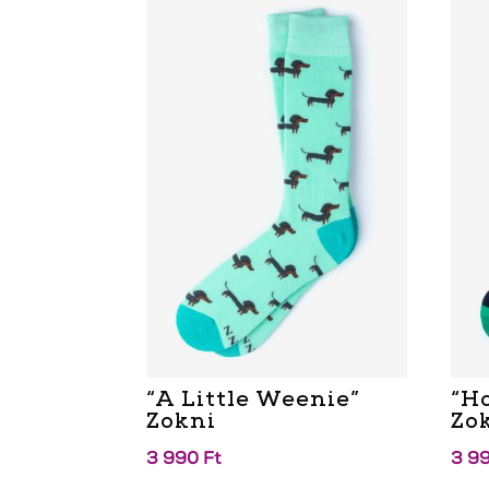
“A Little Weenie”
“H
Zokni
Zo
3 990
Ft
3 9