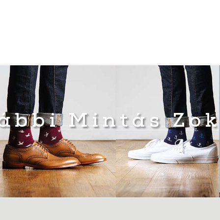
ábbi Mintás Zo