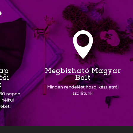
?

Nap
Megbízható Magyar
ési
Bolt
a
Minden rendelést hazai készletről
szállítunk!
30 napon
 nélkül
éket!