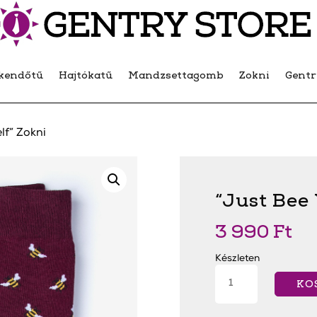
kendőtű
Hajtókatű
Mandzsettagomb
Zokni
Gent
lf” Zokni
“Just Bee 
3 990
Ft
Készleten
"Just
Bee
KO
Yourself"
Zokni
mennyiség