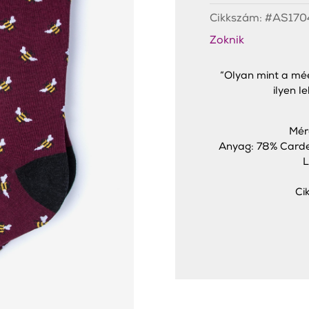
Cikkszám:
#AS170
Zoknik
“Olyan mint a méé
ilyen l
Mér
Anyag: 78% Carde
L
Ci