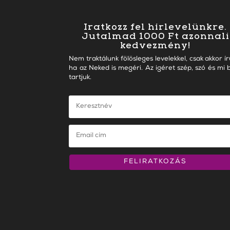
Iratkozz fel hírlevelünkre.
Jutalmad 1000 Ft azonnali
kedvezmény!
Nem traktálunk fölösleges levelekkel, csak akkor ír
ha az Neked is megéri. Az igéret szép, szó és mi b
tartjuk.
FELIRATKOZÁS