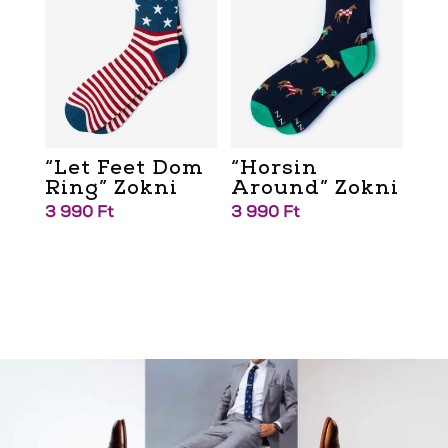
“Let Feet Dom
“Horsin
Ring” Zokni
Around” Zokni
3 990
Ft
3 990
Ft