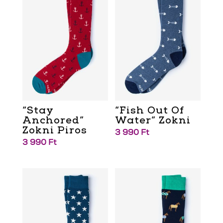
“Stay
“Fish Out Of
Anchored”
Water” Zokni
Zokni Piros
3 990
Ft
3 990
Ft