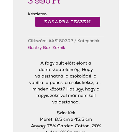
3 990
Ft
Készleten
KOSÁRBA TESZEM
"I
Melt
For
You"
Cikkszám:
#AS180302
Kategóriák:
Zokni
Türkiz
Gentry Box
,
Zoknik
mennyiség
A fagyipult előtt elönt a
döntésképtelenség. Hogy
választhatnál a csokoládé, a
vanília, a puncs, a csokis keksz, a …
minden között? Hát úgy, hogy a
fagyis zoknival már nem kell
választanod.
Szín: Kék
Méret: 8,5 cm x 45,5 cm
Anyag: 78% Carded Cotton, 20%