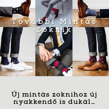
További Mintás
Zoknik
Új mintás zoknihoz új
nyakkendő is dukál…