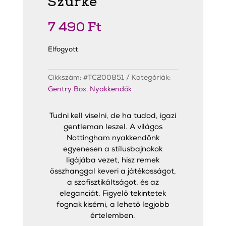
Szürke
7 490
Ft
Elfogyott
Cikkszám:
#TC200851
Kategóriák:
Gentry Box
,
Nyakkendők
Tudni kell viselni, de ha tudod, igazi
gentleman leszel. A világos
Nottingham nyakkendőnk
egyenesen a stílusbajnokok
ligájába vezet, hisz remek
összhanggal keveri a játékosságot,
a szofisztikáltságot, és az
eleganciát. Figyelő tekintetek
fognak kisérni, a lehető legjobb
értelemben.