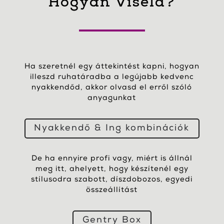
Hogyan Viseld?
Ha szeretnél egy áttekintést kapni, hogyan
illeszd ruhatáradba a legújabb kedvenc
nyakkendőd, akkor olvasd el erről szóló
anyagunkat
Nyakkendő & Ing kombinációk
De ha ennyire profi vagy, miért is állnál
meg itt, ahelyett, hogy készítenél egy
stílusodra szabott, díszdobozos, egyedi
összeállítást
Gentry Box