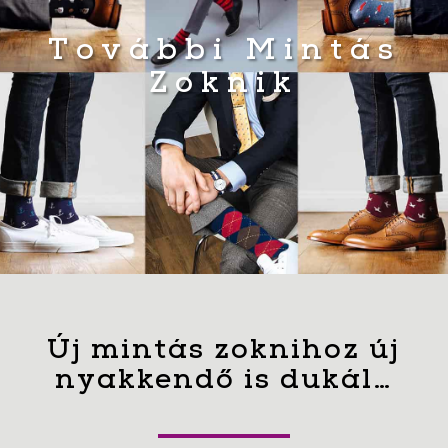
További Mintás
Zoknik
Új mintás zoknihoz új
nyakkendő is dukál…