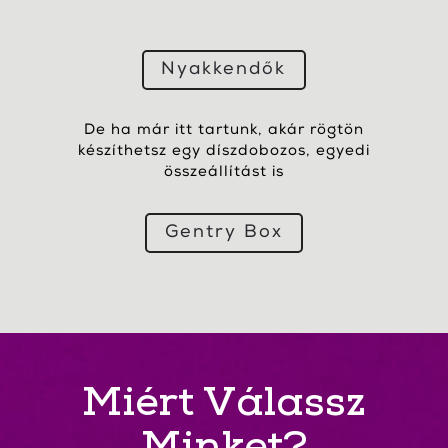
Nyakkendők
De ha már itt tartunk, akár rögtön
készíthetsz egy díszdobozos, egyedi
összeállítást is
Gentry Box
Miért Válassz
Minket?