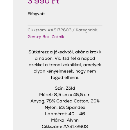
3 990
Ft
Elfogyott
Cikkszám:
#AS172603
Kategóriák:
Gentry Box
,
Zoknik
Sütkérezz a jókedvtől, akár a krokik
a napon. Vidítsd fel a napod
ezekkel a trendi zoknikkal, amelyek
olyan kényelmesek, hogy nem
fogod elhinni.
Szín: Zöld
Méret: 8,5 cm x 45,5 cm
Anyag: 78% Carded Cotton, 20%
Nylon, 2% Spandex
Lábméret: 40 – 46
Márka: Alynn
Cikkszám: #AS172603