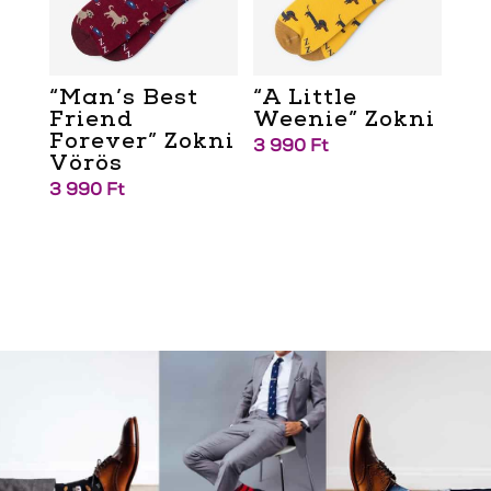
“Man’s Best
“A Little
Friend
Weenie” Zokni
Forever” Zokni
3 990
Ft
Vörös
3 990
Ft