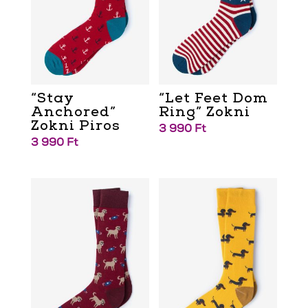
“Stay
“Let Feet Dom
Anchored”
Ring” Zokni
Zokni Piros
3 990
Ft
3 990
Ft