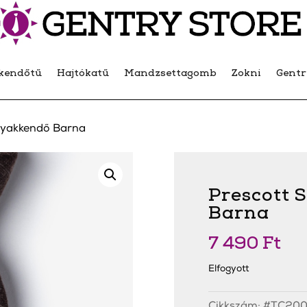
kendőtű
Hajtókatű
Mandzsettagomb
Zokni
Gent
Nyakkendő Barna
Prescott 
Barna
7 490
Ft
Elfogyott