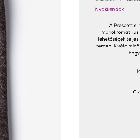
Cikkszám:
#TC20
Nyakkendők
A Prescott sl
monokromatikus k
lehetőségek teljes
ternén. Kiváló min
hogy
M
Ci