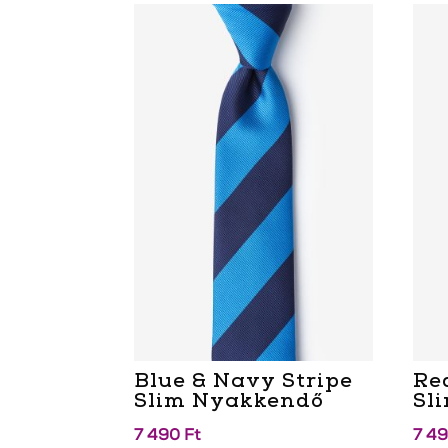
Blue & Navy Stripe
Re
Slim Nyakkendő
Sl
7 490
Ft
7 4