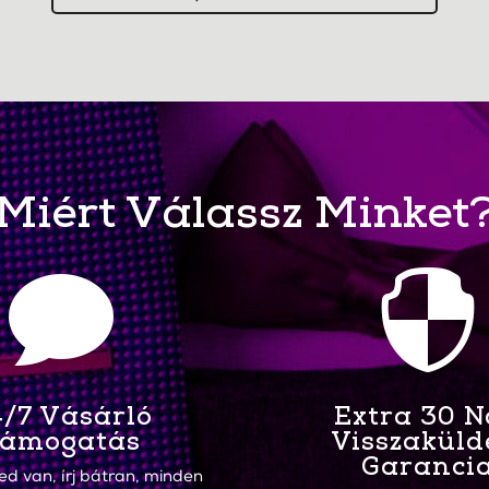
Miért Válassz Minket


/7 Vásárló
Extra 30 
ámogatás
Visszaküld
Garanci
ed van, írj bátran, minden