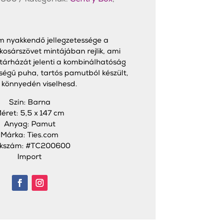
0600
Kategóriák:
Gentry Box
,
im nyakkendő jellegzetessége a
osárszövet mintájában rejlik, ami
 tárházát jelenti a kombinálhatóság
őségű puha, tartós pamutból készült,
 könnyedén viselhesd.
Szín: Barna
éret: 5,5 x 147 cm
Anyag: Pamut
Márka: Ties.com
kkszám: #TC200600
Import