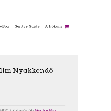
ryBox
Gentry Guide
A fiókom
Slim Nyakkendő