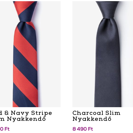
d & Navy Stripe
Charcoal Slim
im Nyakkendő
Nyakkendő
90
Ft
8 490
Ft