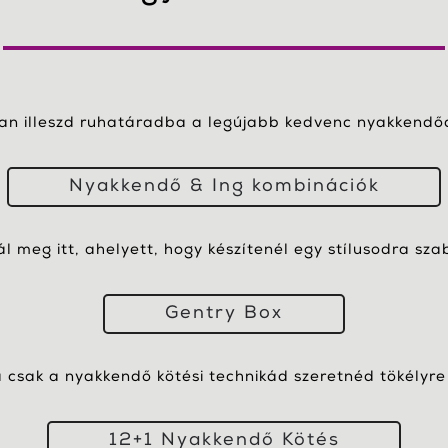
yan illeszd ruhatáradba a legújabb kedvenc nyakkendőd
Nyakkendő & Ing kombinációk
nál meg itt, ahelyett, hogy készítenél egy stílusodra sza
Gentry Box
csak a nyakkendő kötési technikád szeretnéd tökélyre 
12+1 Nyakkendő Kötés