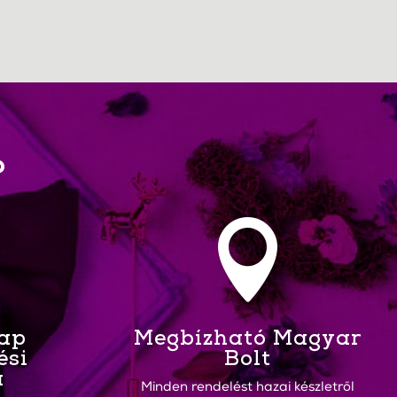
?

Nap
Megbízható Magyar
ési
Bolt
a
Minden rendelést hazai készletről