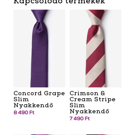
Kapcsolódó termékek
Concord Grape
Crimson &
Slim
Cream Stripe
Nyakkendő
Slim
Nyakkendő
8 490
Ft
7 490
Ft