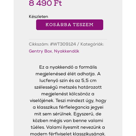
8 490
Ft
Készleten
KOSÁRBA TESZEM
Spruce
Slim
Nyakkendő
mennyiség
Cikkszám:
#WT309124
Kategóriák:
Gentry Box
,
Nyakkendők
Ez a nyakkendő a formális
megjelenésed élét adhatja. A
lucfenyő szín és az 5,5 cm
szélességű metszés határozott
megjelenést kölcsönöz a
viselőjének. Teszi mindezt úgy, hogy
a klasszikus férfielegancia jegyei
mit sem sérülnek. Egyszerű, de
közben mégis van benne valami
tűéles. Valami ilyesmit nevezünk a
modern férfiviselet klasszikusának.