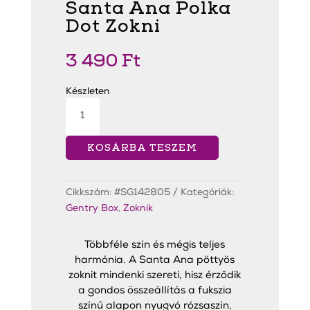
Santa Ana Polka
Dot Zokni
3 490
Ft
Készleten
Santa
Ana
Polka
Dot
Zokni
KOSÁRBA TESZEM
mennyiség
Cikkszám:
#SG142805
Kategóriák:
Gentry Box
,
Zoknik
Többféle szín és mégis teljes
harmónia. A Santa Ana pöttyös
zoknit mindenki szereti, hisz érződik
a gondos összeállítás a fukszia
színű alapon nyugvó rózsaszín,