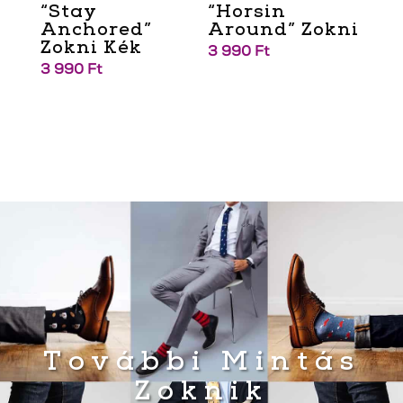
“Stay
“Horsin
Anchored”
Around” Zokni
Zokni Kék
3 990
Ft
3 990
Ft
További Mintás
Zoknik