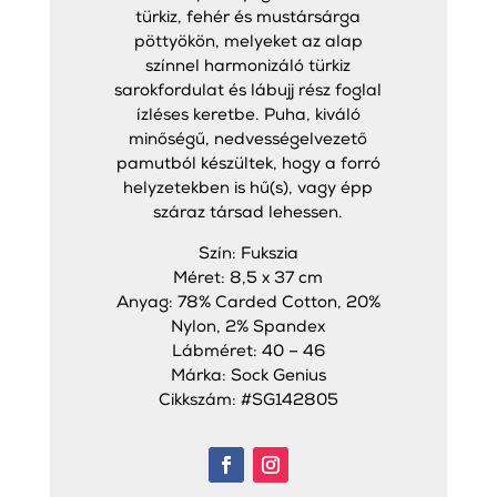
türkiz, fehér és mustársárga
pöttyökön, melyeket az alap
színnel harmonizáló türkiz
sarokfordulat és lábujj rész foglal
ízléses keretbe. Puha, kiváló
minőségű, nedvességelvezető
pamutból készültek, hogy a forró
helyzetekben is hű(s), vagy épp
száraz társad lehessen.
Szín: Fukszia
Méret: 8,5 x 37 cm
Anyag: 78% Carded Cotton, 20%
Nylon, 2% Spandex
Lábméret: 40 – 46
Márka: Sock Genius
Cikkszám: #SG142805