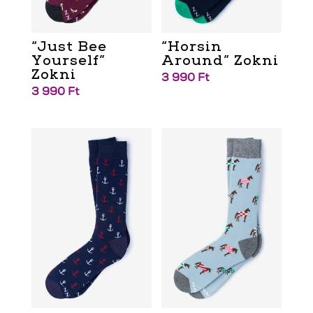
“Just Bee
“Horsin
Yourself”
Around” Zokni
Zokni
3 990
Ft
3 990
Ft