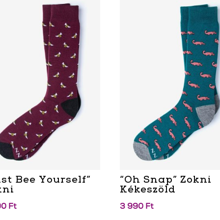
ust Bee Yourself”
“Oh Snap” Zokni
kni
Kékeszöld
90
Ft
3 990
Ft