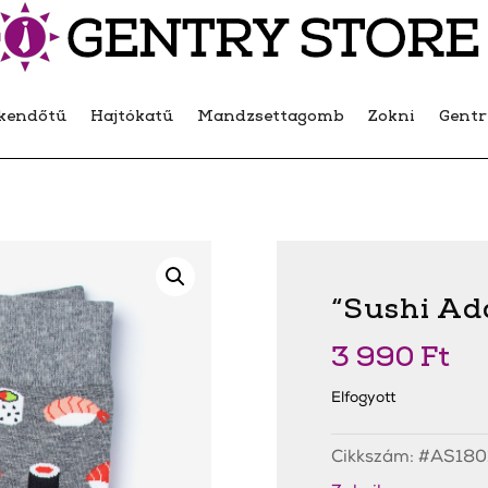
kendőtű
Hajtókatű
Mandzsettagomb
Zokni
Gent
“Sushi Ad
3 990
Ft
Elfogyott
Cikkszám:
#AS180