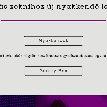
ás zoknihoz új nyakkendő i
Nyakkendők
artunk, akár rögtön készíthetsz egy díszdobozos, egyedi 
Gentry Box