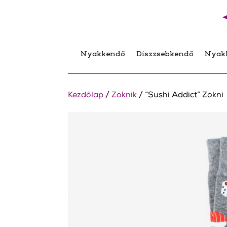
Nyakkendő
Díszzsebkendő
Nyak
Kezdőlap
/
Zoknik
/ “Sushi Addict” Zokni