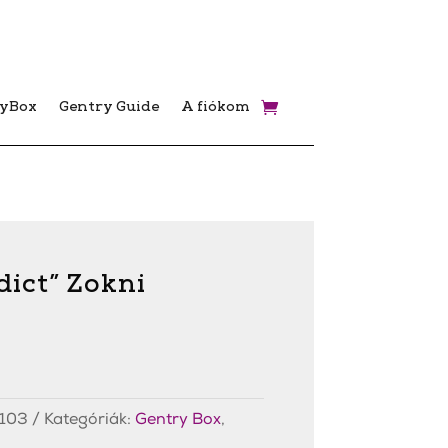
ryBox
Gentry Guide
A fiókom
dict” Zokni
103
Kategóriák:
Gentry Box
,