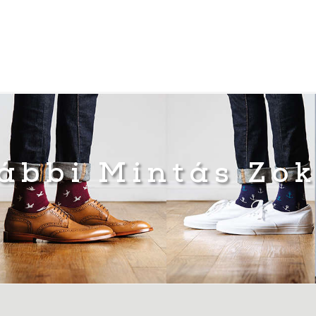
ábbi Mintás Zo