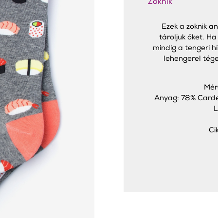
Zoknik
Ezek a zoknik an
tároljuk őket. Ha
mindig a tengeri h
lehengerel tége
Mér
Anyag: 78% Carde
L
Ci