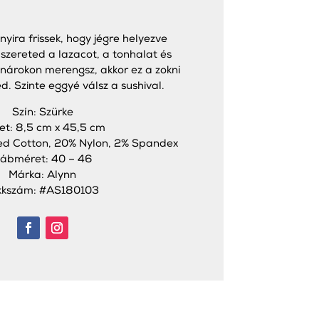
nyira frissek, hogy jégre helyezve
 szereted a lazacot, a tonhalat és
ínárokon merengsz, akkor ez a zokni
d. Szinte eggyé válsz a sushival.
Szín: Szürke
et: 8,5 cm x 45,5 cm
d Cotton, 20% Nylon, 2% Spandex
ábméret: 40 – 46
Márka: Alynn
kkszám: #AS180103