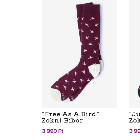
“Free As A Bird”
“J
Zokni Bíbor
Zo
3 990
Ft
3 9