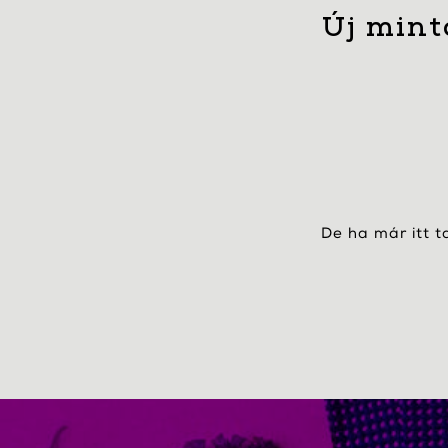
Új mint
De ha már itt t