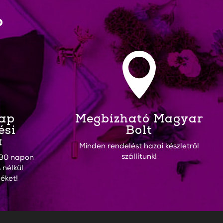
?

Nap
Megbízható Magyar
ési
Bolt
a
Minden rendelést hazai készletről
szállítunk!
30 napon
 nélkül
éket!