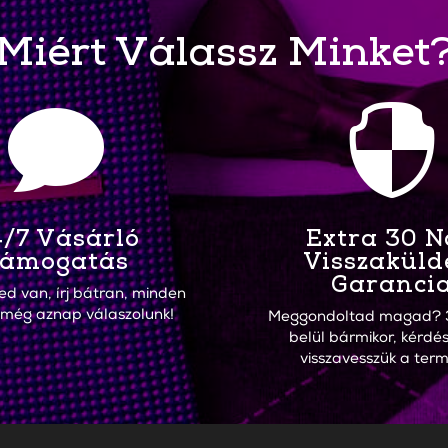
Miért Válassz Minket


/7 Vásárló
Extra 30 
ámogatás
Visszaküld
Garanci
ed van, írj bátran, minden
 még aznap válaszolunk!
Meggondoltad magad? 
belül bármikor, kérdés
visszavesszük a term