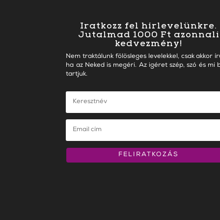
Iratkozz fel hírlevelünkre.
Jutalmad 1000 Ft azonnali
kedvezmény!
Nem traktálunk fölösleges levelekkel, csak akkor ír
ha az Neked is megéri. Az igéret szép, szó és mi b
tartjuk.
FELIRATKOZÁS