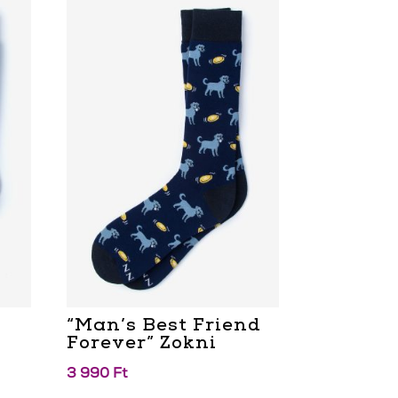
“Man’s Best Friend
Forever” Zokni
3 990
Ft