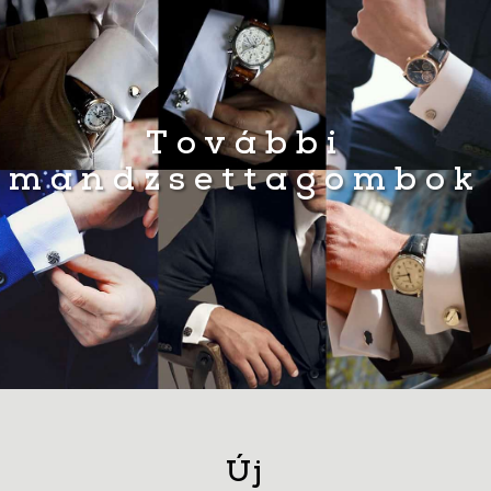
További
mandzsettagombok
Új