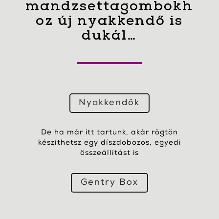
mandzsettagombokh
oz új nyakkendő is
dukál…
Nyakkendők
De ha már itt tartunk, akár rögtön
készíthetsz egy díszdobozos, egyedi
összeállítást is
Gentry Box