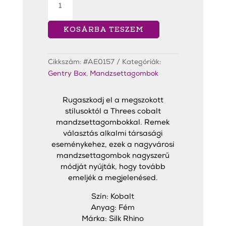
Cobalt
Mandzsettagombok
mennyiség
KOSÁRBA TESZEM
Cikkszám:
#AE0157
Kategóriák:
Gentry Box
,
Mandzsettagombok
Rugaszkodj el a megszokott
stílusoktól a Threes cobalt
mandzsettagombokkal. Remek
választás alkalmi társasági
eseménykehez, ezek a nagyvárosi
mandzsettagombok nagyszerű
módját nyújták, hogy tovább
emeljék a megjelenésed.
Szín: Kobalt
Anyag: Fém
Márka: Silk Rhino