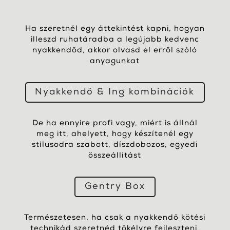
Ha szeretnél egy áttekintést kapni, hogyan
illeszd ruhatáradba a legújabb kedvenc
nyakkendőd, akkor olvasd el erről szóló
anyagunkat
Nyakkendő & Ing kombinációk
De ha ennyire profi vagy, miért is állnál
meg itt, ahelyett, hogy készítenél egy
stílusodra szabott, díszdobozos, egyedi
összeállítást
Gentry Box
Természetesen, ha csak a nyakkendő kötési
technikád szeretnéd tökélyre fejleszteni,