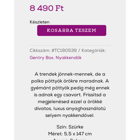
8 490
Ft
Készleten
KOSÁRBA TESZEM
Wooley
Gray
Slim
Nyakkendő
Cikkszám:
#TC190539
Kategóriák:
mennyiség
Gentry Box
,
Nyakkendők
A trendek jönnek-mennek, de a
polka pöttyök örökre maradnak. A
gyémánt pöttyök pedig még ennek
is adnak egy csavart. Frissítsd a
megjelenésed ezzel a örökké
divatos, luxus anyaghasználatú
selyem nyakkendővel.
Szín: Szürke
Méret: 5,5 x 147 cm