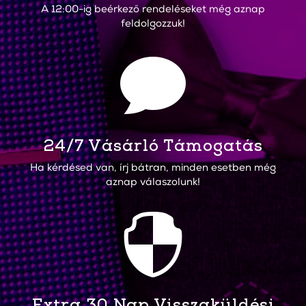
A 12:00-ig beérkező rendeléseket még aznap
feldolgozzuk!

24/7 Vásárló Támogatás
Ha kérdésed van, írj bátran, minden esetben még
aznap válaszolunk!

Extra 30 Nap Visszaküldési