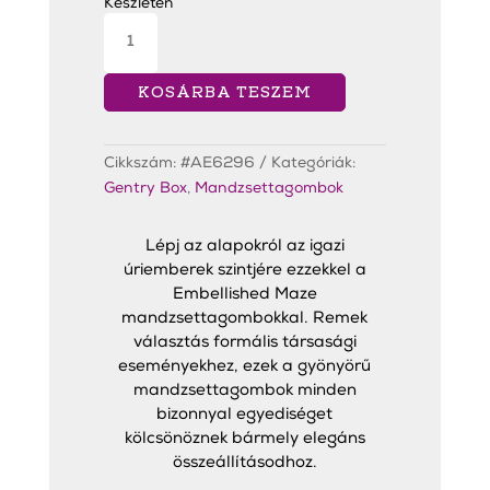
6
3
Készleten
990 Ft.
990 Ft.
Embellished
Maze
Black
Mandzsettagombok
mennyiség
KOSÁRBA TESZEM
Cikkszám:
#AE6296
Kategóriák:
Gentry Box
,
Mandzsettagombok
Lépj az alapokról az igazi
úriemberek szintjére ezzekkel a
Embellished Maze
mandzsettagombokkal. Remek
választás formális társasági
eseményekhez, ezek a gyönyörű
mandzsettagombok minden
bizonnyal egyediséget
kölcsönöznek bármely elegáns
összeállításodhoz.