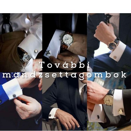
490 Ft.
490 Ft.
990 Ft.
990 Ft.
További
mandzsettagombok