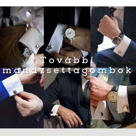
990 Ft.
990 Ft.
További
mandzsettagombok