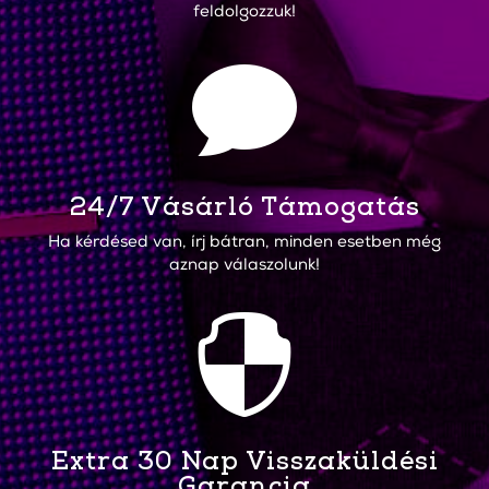
feldolgozzuk!

24/7 Vásárló Támogatás
Ha kérdésed van, írj bátran, minden esetben még
aznap válaszolunk!

Extra 30 Nap Visszaküldési
Garancia