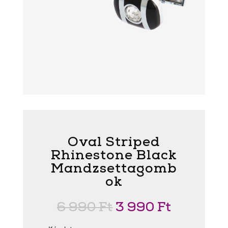
Oval Striped
Rhinestone Black
Mandzsettagomb
ok
Original
Current
6 990
Ft
3 990
Ft
price
price
was:
is: