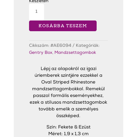
6
3
Készleten
990 Ft.
990 Ft.
Oval
Striped
Rhinestone
Black
Mandzsettagombok
KOSÁRBA TESZEM
mennyiség
Cikkszám:
#AE6094
Kategóriák:
Gentry Box
,
Mandzsettagombok
Lépj az alapokról az igazi
úriemberek szintjére ezzekkel a
Oval Striped Rhinestone
mandzsettagombokkal. Remekül
passzol formális eseményekhez,
ezek a stílusos mandzsettagombok
tovább emelik a személyes
összképed.
Szín: Fekete & Ezüst
Méret: 1,9 x 1,3 cm