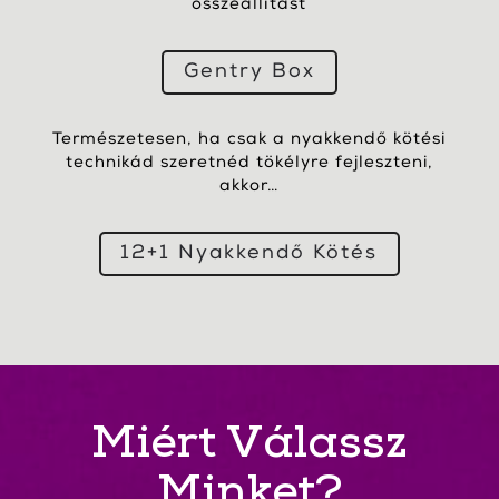
összeállítást
Gentry Box
Természetesen, ha csak a nyakkendő kötési
technikád szeretnéd tökélyre fejleszteni,
akkor…
12+1 Nyakkendő Kötés
Miért Válassz
Minket?