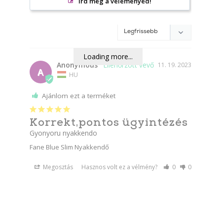
Írd meg a véleményed!
Loading more...
Anonymous
11. 19. 2023
A
HU
Ajánlom ezt a terméket
Korrekt,pontos ügyintézés
Gyonyoru nyakkendo
Fane Blue Slim Nyakkendő
Megosztás
Hasznos volt ez a vélmény?
0
0