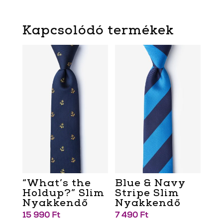
Kapcsolódó termékek
“What’s the
Blue & Navy
Holdup?” Slim
Stripe Slim
Nyakkendő
Nyakkendő
15 990
Ft
7 490
Ft