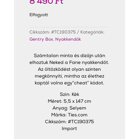
8 490
Ft
Elfogyott
Cikkszám:
#TC190375
Kategóriák:
Gentry Box
,
Nyakkendők
Számtalan minta és dizájn után
elhoztuk Neked a Fane nyakkendőt.
Az öltözködést olyan szinten
megkönnyíti, mintha az élethez
kaptál volna egy”cheat” kódot.
Szín: Kék
Méret: 5,5 x 147 cm
Anyag: Selyem
Márka: Ties.com
Cikkszám: #TC190375
Import