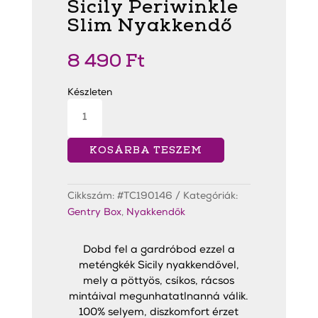
Sicily Periwinkle
Slim Nyakkendő
8 490
Ft
Készleten
Sicily
Periwinkle
Slim
Nyakkendő
mennyiség
KOSÁRBA TESZEM
Cikkszám:
#TC190146
Kategóriák:
Gentry Box
,
Nyakkendők
Dobd fel a gardróbod ezzel a
meténgkék Sicily nyakkendővel,
mely a pöttyös, csíkos, rácsos
mintáival megunhatatlnanná válik.
100% selyem, diszkomfort érzet