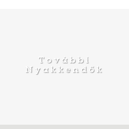
További
Nyakkendők