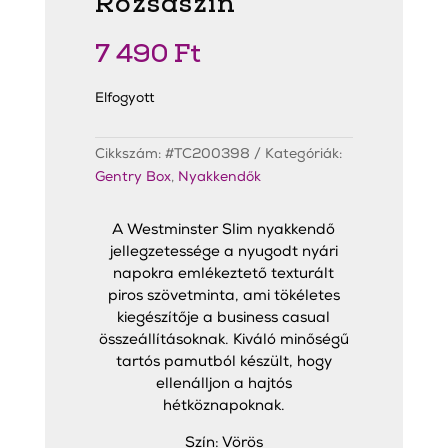
Rózsaszín
7 490
Ft
Elfogyott
Cikkszám:
#TC200398
Kategóriák:
Gentry Box
,
Nyakkendők
A Westminster Slim nyakkendő
jellegzetessége a nyugodt nyári
napokra emlékeztető texturált
piros szövetminta, ami tökéletes
kiegészítője a business casual
összeállításoknak. Kiváló minőségű
tartós pamutból készült, hogy
ellenálljon a hajtós
hétköznapoknak.
Szín: Vörös