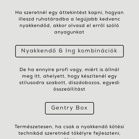
Ha szeretnél egy áttekintést kapni, hogyan
illeszd ruhatáradba a legújabb kedvenc
nyakkendőd, akkor olvasd el erről szóló
anyagunkat
Nyakkendő & Ing kombinációk
De ha ennyire profi vagy, miért is állnál
meg itt, ahelyett, hogy készítenél egy
stílusodra szabott, díszdobozos, egyedi
összeállítást
Gentry Box
Természetesen, ha csak a nyakkendő kötési
technikád szeretnéd tökélyre fejleszteni,