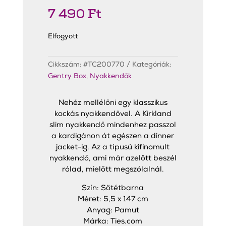
7 490
Ft
Elfogyott
Cikkszám:
#TC200770
Kategóriák:
Gentry Box
,
Nyakkendők
Nehéz mellélőni egy klasszikus
kockás nyakkendővel. A Kirkland
slim nyakkendő mindenhez passzol
a kardigánon át egészen a dinner
jacket-ig. Az a típusú kifinomult
nyakkendő, ami már azelőtt beszél
rólad, mielőtt megszólalnál.
Szín: Sötétbarna
Méret: 5,5 x 147 cm
Anyag: Pamut
Márka: Ties.com