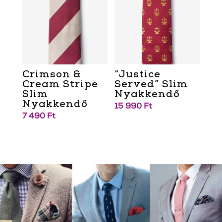
Crimson &
“Justice
Cream Stripe
Served” Slim
Slim
Nyakkendő
Nyakkendő
15 990
Ft
7 490
Ft